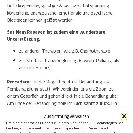
tiefe körperliche, geistige & seelische Entspannung
körperliche, energetische, emotionale und psychische
Blockaden können gelöst werden
Sat Nam Rasayan ist zudem eine wunderbare
Unterstützung:
zu anderen Therapien, wie z.B. Chemotherapie
zur Sterbe,- Trauerbegleitung (sowohl Palliativ, als
auch im Hospiz)
Procedere:
In der Regel findet die Behandlung als
Fernbehandlung statt. Wir verbinden uns via Zoom zu
einem Gespräch und gehen direkt in die Behandlung über.
Am Ende der Behandlung hole ich Dich sanft zurück. Ein
kurzes Nachgespräch mit eventuellen
Zustimmung verwalten
Ernährungsempfehlungen, Übungen , Meditationen oder
Um dir ein optimales Erlebnis zu bieten, verwenden wir Technologien wie
Impulsen. Oder auch einfach nur in Stille beenden.
Cookies, um Geräteinformationen zu speichern und/oder darauf