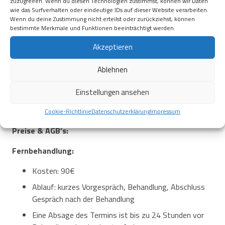
zuzugreifen. Wenn du diesen Technologien zustimmst, können wir Daten
Während der Behandlung gibt es für DICH NICHTS zu tun.
wie das Surfverhalten oder eindeutige IDs auf dieser Website verarbeiten.
Durch meditative, achtsame Präsenz, Sille und das
Wenn du deine Zustimmung nicht erteilst oder zurückziehst, können
bestimmte Merkmale und Funktionen beeinträchtigt werden.
urteilsfreie Beobachten des Augenblicks öffnet sich ein
heilsamer und neutraler Raum. Alles in Dir bekommt volle
Akzeptieren
Aufmerksamkeit, Liebe und Akzeptanz. So können z.B.
Ängste, Schmerzen, Anspannungen, Limitierungen und
Ablehnen
Blockaden losgelassen werden und Heilung &
Transformation darf geschehen.
Einstellungen ansehen
Cookie-Richtlinie
Datenschutzerklärung
Impressum
Preise & AGB’s:
Fernbehandlung:
Kosten: 90€
Ablauf: kurzes Vorgespräch, Behandlung, Abschluss
Gespräch nach der Behandlung
Eine Absage des Termins ist bis zu 24 Stunden vor